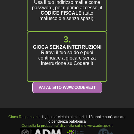
Usa il tuo indirizzo mail e come
password, per il primo accesso, il
CODICE FISCALE
(tutto
maiuscolo e senza spazi).
3.
GIOCA SENZA INTERRUZIONI
Ritrovi il tuo saldo e puoi
continuare a giocare senza
interruzione su Codere.it
VAI AL SITO WWW.CODERE.IT
Gioca Responsable
Il gioco e' vietato ai minori di 18 anni e puo' causare
dipendenza patologica
Consulta la probabilita' di vincita sul sito www.adm.gov.it