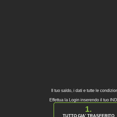
Il tuo saldo, i dati e tutte le condi
Effettua la Login inserendo il tuo 
1.
TUTTO GIA' TRASFERITO