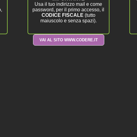
Usa il tuo indirizzo mail e come
,
password, per il primo accesso, il
CODICE FISCALE
(tutto
maiuscolo e senza spazi).
VAI AL SITO WWW.CODERE.IT