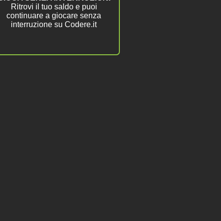
Ritrovi il tuo saldo e puoi
continuare a giocare senza
interruzione su Codere.it