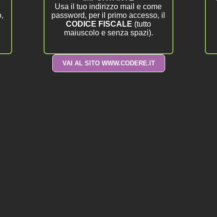
Usa il tuo indirizzo mail e come
,
password, per il primo accesso, il
CODICE FISCALE
(tutto
maiuscolo e senza spazi).
VAI AL SITO WWW.CODERE.IT