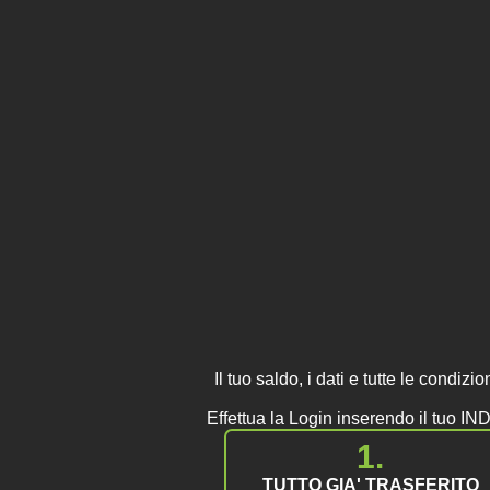
Il tuo saldo, i dati e tutte le condi
Effettua la Login inserendo il tuo 
1.
TUTTO GIA' TRASFERITO