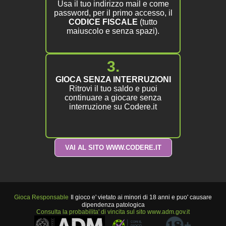
Usa il tuo indirizzo mail e come
password, per il primo accesso, il
CODICE FISCALE
(tutto
maiuscolo e senza spazi).
3.
GIOCA SENZA INTERRUZIONI
Ritrovi il tuo saldo e puoi
continuare a giocare senza
interruzione su Codere.it
VAI AL SITO WWW.CODERE.IT
Gioca Responsable
Il gioco e' vietato ai minori di 18 anni e puo' causare
dipendenza patologica
Consulta la probabilita' di vincita sul sito www.adm.gov.it