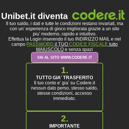
Unibet.it diventa
Il tuo saldo, i dati e tutte le condizioni restano invariati, ma
con un' esperienza di gioco migliorata grazie a un sito
piu' moderno, rapido e intuitivo.
Effettua la Login inserendo il tuo INDIRIZZO MAIL e nel
campo
PASSWORD
il TUO
CODICE FISCALE
tutto
MAIUSCOLO
e senza spazi
VAI AL SITO WWW.CODERE.IT
1.
TUTTO GIA' TRASFERITO
Il tuo conto e' gia' su Codere.it
nessun dato perso, stesso saldo,
stesse condizioni, accesso
immediato.
2.
IMPORTANTE