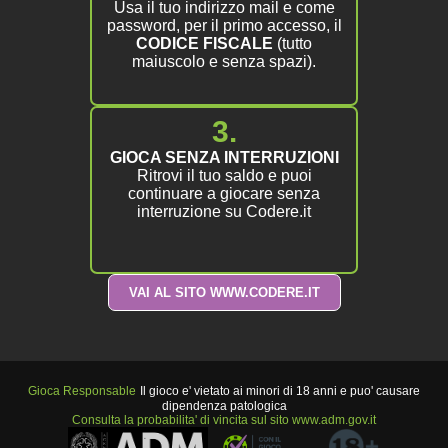
Usa il tuo indirizzo mail e come
password, per il primo accesso, il
CODICE FISCALE
(tutto
maiuscolo e senza spazi).
3.
GIOCA SENZA INTERRUZIONI
Ritrovi il tuo saldo e puoi
continuare a giocare senza
interruzione su Codere.it
VAI AL SITO WWW.CODERE.IT
Gioca Responsable
Il gioco e' vietato ai minori di 18 anni e puo' causare
dipendenza patologica
Consulta la probabilita' di vincita sul sito www.adm.gov.it