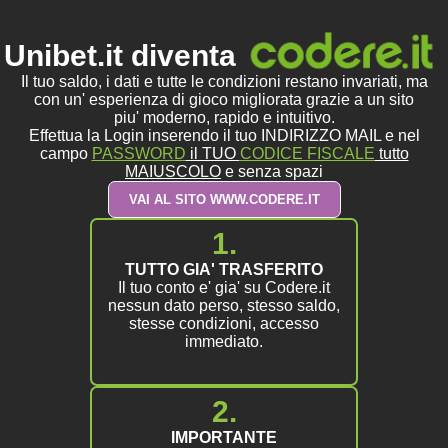
Unibet.it diventa
Il tuo saldo, i dati e tutte le condizioni restano invariati, ma
con un' esperienza di gioco migliorata grazie a un sito
piu' moderno, rapido e intuitivo.
Effettua la Login inserendo il tuo INDIRIZZO MAIL e nel
campo
PASSWORD
il TUO
CODICE FISCALE
tutto
MAIUSCOLO
e senza spazi
VAI AL SITO WWW.CODERE.IT
1.
TUTTO GIA' TRASFERITO
Il tuo conto e' gia' su Codere.it
nessun dato perso, stesso saldo,
stesse condizioni, accesso
immediato.
2.
IMPORTANTE