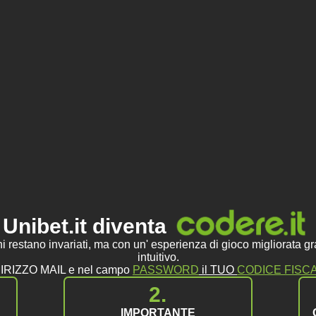
Unibet.it diventa
zioni restano invariati, ma con un' esperienza di gioco migliorata g
intuitivo.
INDIRIZZO MAIL e nel campo
PASSWORD
il TUO
CODICE FISC
2.
IMPORTANTE