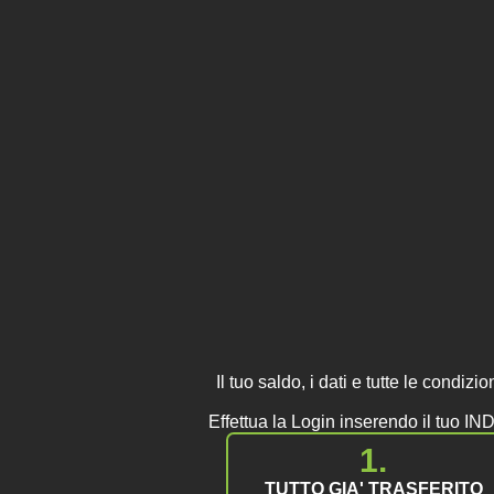
Il tuo saldo, i dati e tutte le condi
Effettua la Login inserendo il tuo 
1.
TUTTO GIA' TRASFERITO