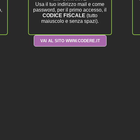
Usa il tuo indirizzo mail e come
,
password, per il primo accesso, il
CODICE FISCALE
(tutto
maiuscolo e senza spazi).
VAI AL SITO WWW.CODERE.IT